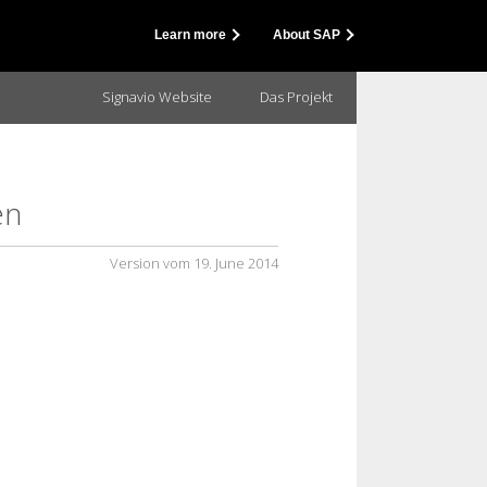
Learn more
About SAP
Signavio Website
Das Projekt
en
Version vom
19. June 2014